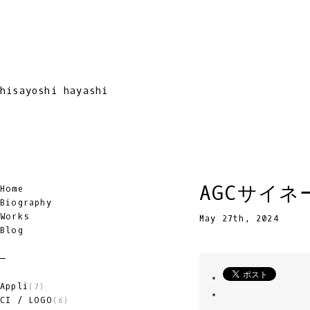
hisayoshi hayashi
AGCサイ
Home
Biography
Works
May 27th, 2024
Blog
Appli
(7)
CI / LOGO
(6)