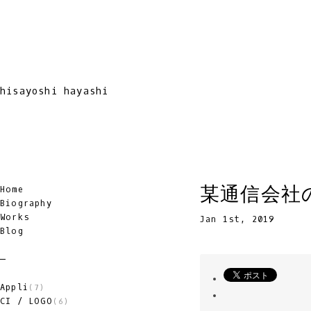
hisayoshi hayashi
某通信会社
Home
Biography
Works
Jan 1st, 2019
Blog
Appli
(7)
CI / LOGO
(6)