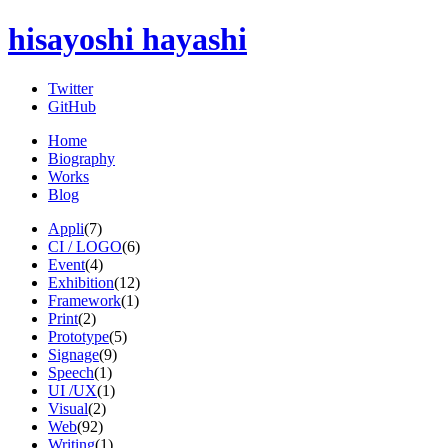
hisayoshi hayashi
Twitter
GitHub
Home
Biography
Works
Blog
Appli
(7)
CI / LOGO
(6)
Event
(4)
Exhibition
(12)
Framework
(1)
Print
(2)
Prototype
(5)
Signage
(9)
Speech
(1)
UI /UX
(1)
Visual
(2)
Web
(92)
Writing
(1)