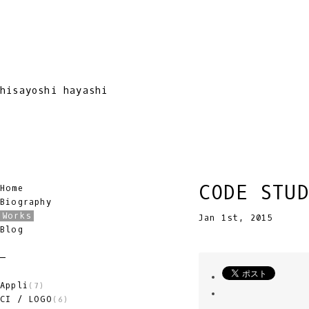
hisayoshi hayashi
CODE STU
Home
Biography
Works
Jan 1st, 2015
Blog
Appli
(7)
CI / LOGO
(6)