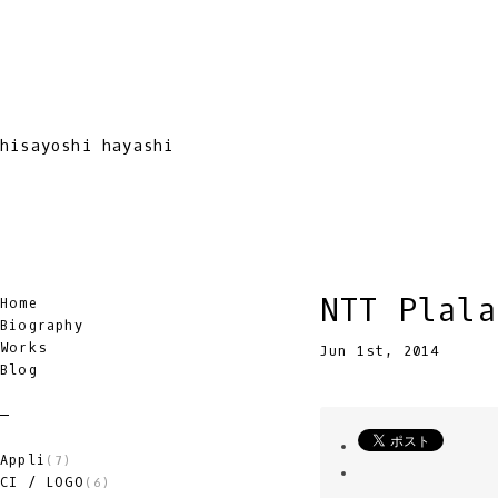
hisayoshi hayashi
NTT Plal
Home
Biography
Works
Jun 1st, 2014
Blog
Appli
(7)
CI / LOGO
(6)