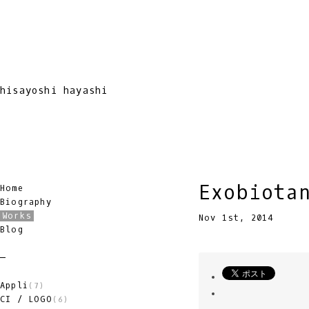
hisayoshi hayashi
Exobiota
Home
Biography
Works
Nov 1st, 2014
Blog
Appli
(7)
CI / LOGO
(6)