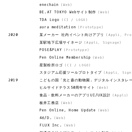
enechain
(
Web
)
BE.AT TOKYO Webサイト制作
(
Web
)
TDA Logo
(
CI / LOGO
)
aura meditation
(
Prototype
)
某メーカー 社内イベント向けアプリ
2020
(
Appli
,
Pro
某駅地下広場サイネージ
(
Appli
,
Signage
)
POSE&PLAY
(
Prototype
)
Pen Online Membership
(
Web
)
星製粉所ロゴ
(
CI / LOGO
)
スタジアム応援ツールプロトタイプ
(
Appli
,
Sign
こどもの国「光と森の動物園」デジタルインスタレ
2019
ヒルサイドテラス50周年サイト
(
Web
)
食品・飲料メーカーのアプリUI/UX設計
(
Appli
)
板井工務店
(
Web
)
Pen Online, Home Update
(
Web
)
46/D.
(
Web
)
FLUX Inc.
(
Web
)