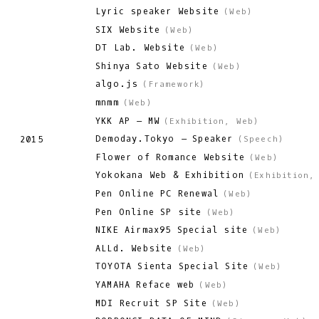
Lyric speaker Website
(
Web
)
SIX Website
(
Web
)
DT Lab. Website
(
Web
)
Shinya Sato Website
(
Web
)
algo.js
(
Framework
)
mnmm
(
Web
)
YKK AP – MW
(
Exhibition
,
Web
)
Demoday.Tokyo – Speaker
2015
(
Speech
)
Flower of Romance Website
(
Web
)
Yokokana Web & Exhibition
(
Exhibition
Pen Online PC Renewal
(
Web
)
Pen Online SP site
(
Web
)
NIKE Airmax95 Special site
(
Web
)
ALLd. Website
(
Web
)
TOYOTA Sienta Special Site
(
Web
)
YAMAHA Reface web
(
Web
)
MDI Recruit SP Site
(
Web
)