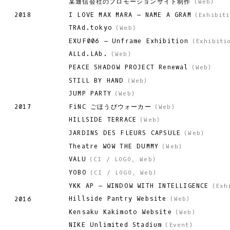
某通信会社のプロモーションサイト制作
(
Web
)
I LOVE MAX MARA – NAME A GRAM
2018
(
Exhibit
TRAd.tokyo
(
Web
)
EXUF006 – Unframe Exhibition
(
Exhibiti
ALLd.LAb.
(
Web
)
PEACE SHADOW PROJECT Renewal
(
Web
)
STILL BY HAND
(
Web
)
JUMP PARTY
(
Web
)
FiNC ごほうびウォーカー
2017
(
Web
)
HILLSIDE TERRACE
(
Web
)
JARDINS DES FLEURS CAPSULE
(
Web
)
Theatre WOW THE DUMMY
(
Web
)
VALU
(
CI / LOGO
,
Web
)
YOBO
(
CI / LOGO
,
Web
)
YKK AP – WINDOW WITH INTELLIGENCE
(
Exh
Hillside Pantry Website
2016
(
Web
)
Kensaku Kakimoto Website
(
Web
)
NIKE Unlimited Stadium
(
Event
)