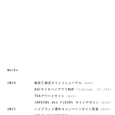
Works
板井工務店サイトリニューアル
2024
(
Web
)
AGCサイネージアプリ制作
(
Signage
,
UI /UX
)
TDAアワードサイト
(
Web
)
JARDINS des FLEURS サイトデザイン
(
Web
)
ハイブランド通年キャンペーンサイト実装
2023
(
Web
)