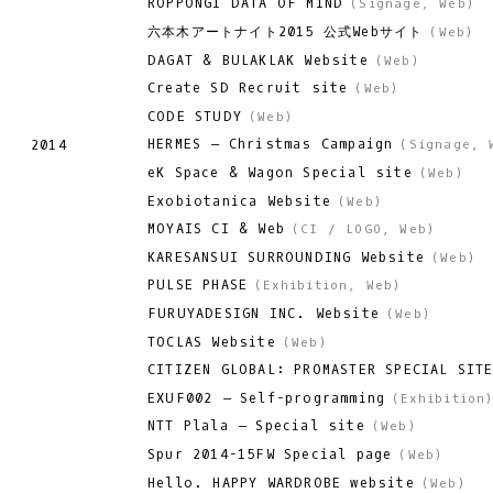
ROPPONGI DATA OF MIND
(
Signage
,
Web
)
六本木アートナイト2015 公式Webサイト
(
Web
)
DAGAT & BULAKLAK Website
(
Web
)
Create SD Recruit site
(
Web
)
CODE STUDY
(
Web
)
HERMES – Christmas Campaign
2014
(
Signage
,
eK Space & Wagon Special site
(
Web
)
Exobiotanica Website
(
Web
)
MOYAIS CI & Web
(
CI / LOGO
,
Web
)
KARESANSUI SURROUNDING Website
(
Web
)
PULSE PHASE
(
Exhibition
,
Web
)
FURUYADESIGN INC. Website
(
Web
)
TOCLAS Website
(
Web
)
CITIZEN GLOBAL: PROMASTER SPECIAL SIT
EXUF002 – Self-programming
(
Exhibition
NTT Plala – Special site
(
Web
)
Spur 2014-15FW Special page
(
Web
)
Hello. HAPPY WARDROBE website
(
Web
)