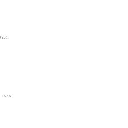
Web
)
E
(
Web
)
)