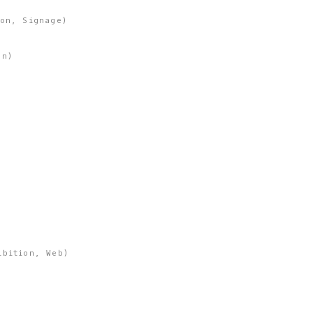
ion
,
Signage
)
on
)
ibition
,
Web
)