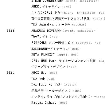
STEAM JOURNEY制作
(
Event
,
Exhibition
)
AMKKサイトデザイン
(
Web
)
さくらCHORUS 制作
(
Event
,
Exhibition
,
Sig
百年後芸術祭 内房総アートフェスVJ映像
(
Visual
TDA Awardトロフィー制作
(
Visual
)
AMAKUSA DIVE制作
2022
(
Event
,
Exhibition
)
The7サイト
(
Web
)
FIMMIGRM カバー画像生成
(
Prototype
,
Web
)
BASSDRUMサイトデザイン
(
Web
)
META FLORIST
(
Appli
,
Web
)
OPEN HUB Park サイネージコンテンツ制作
(
Sig
ベアーズサイトデザイン
(
Web
)
AMCI Web
2021
(
Web
)
TDA Web
(
Web
)
Kvi Baba MV (VJ)
(
Appli
)
星製粉所 ツールデザイン
(
Print
)
オンラインライブ向けプロトタイプ制作
(
Prototy
Masumi Ishida
(
Web
)