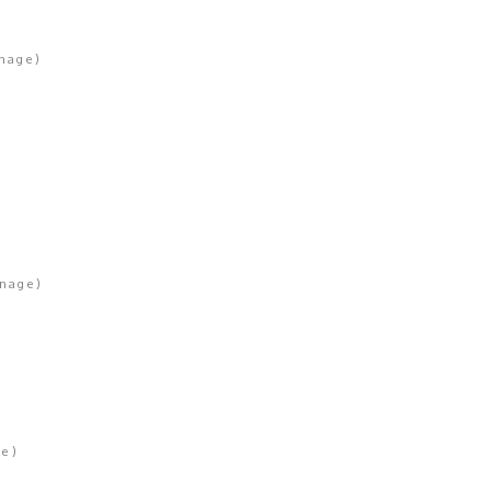
nage
)
)
nage
)
pe
)