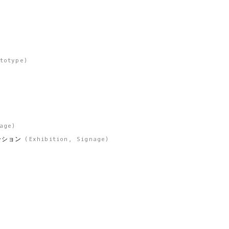
totype
)
age
)
ーション
(
Exhibition
,
Signage
)